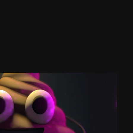
rda (videoclip para Joe Crepúsculo)
2019